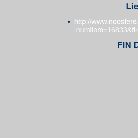
Li
http://www.noosfere.
numitem=16833&ti
FIN 