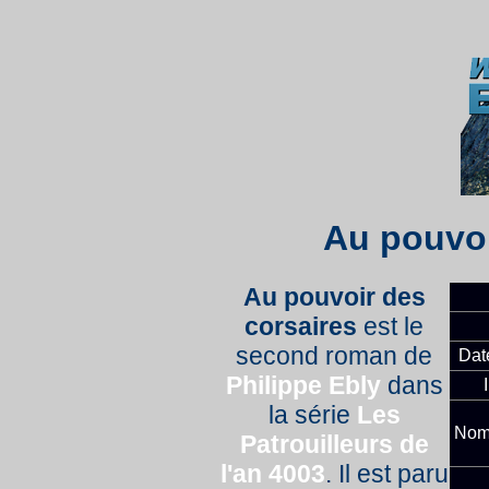
Au pouvoi
Au pouvoir des
corsaires
est le
second roman de
Dat
Philippe Ebly
dans
la série
Les
Nom
Patrouilleurs de
l'an 4003
. Il est paru