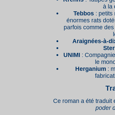
à la
Tebbos
: petit
énormes rats dotés
parfois comme des 
Araignées-à-di
Ste
UNIMI
: Compagnie 
le mono
Herganium
: m
fabrica
Tr
Ce roman a été traduit
poder d