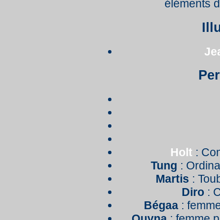
éléments dif
Ill
Je
Pe
Holt
: Co
Tung
: Ordina
Martis
: Tou
Diro
: C
Bégaa
: femme
Ouyna
: femme pi