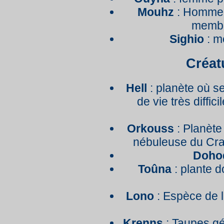
Mouhz
: Homme 
membr
Sighio
: m
Créat
Hell
: planète où se
de vie très diffi
Orkouss
: Planète
nébuleuse du Crab
Doho
Toûna
: plante d
Lono
: Espèce de 
Krenns
: Taupes g