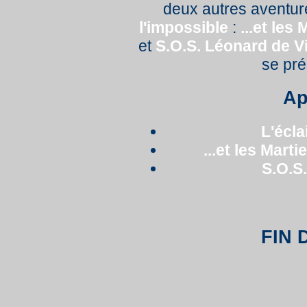
deux autres aventu
l'impossible
:
...et les
et
S.O.S. Léonard de V
se p
Ap
L'écla
...et les Mart
S.O.S
FIN 