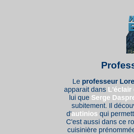
Profes
Le
professeur Lor
apparait dans
L'éclair
lui que
Serge Daspr
subitement. Il décou
d'
autinios
qui permett
C'est aussi dans ce r
cuisinière prénomm