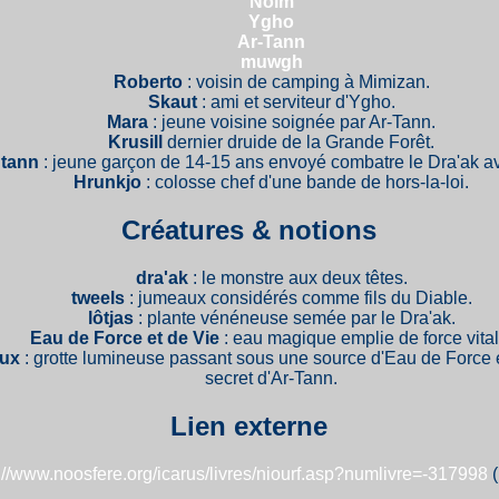
Noïm
Ygho
Ar-Tann
muwgh
Roberto
: voisin de camping à Mimizan.
Skaut
: ami et serviteur d'Ygho.
Mara
: jeune voisine soignée par Ar-Tann.
Krusill
dernier druide de la Grande Forêt.
ûtann
: jeune garçon de 14-15 ans envoyé combatre le Dra'ak a
Hrunkjo
: colosse chef d'une bande de hors-la-loi.
Créatures & notions
dra'ak
: le monstre aux deux têtes.
tweels
: jumeaux considérés comme fils du Diable.
lôtjas
: plante vénéneuse semée par le Dra'ak.
Eau de Force et de Vie
: eau magique emplie de force vital
aux
: grotte lumineuse passant sous une source d'Eau de Force e
secret d'Ar-Tann.
Lien externe
://www.noosfere.org/icarus/livres/niourf.asp?numlivre=-317998
(