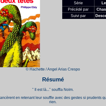
Série
Le
Précédé par
Chass
Suivi par
Desce
© Hachette / Angel Arias Crespo
Résumé
" Il est là..." souffla Noïm.
ncèrent en retenant leur souffle avec des gestes si prudents qu
rien.