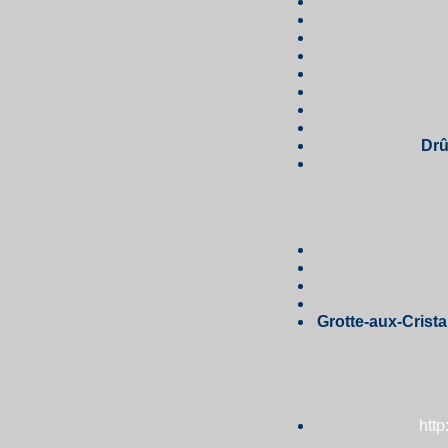
Dr
Grotte-aux-Crist
http