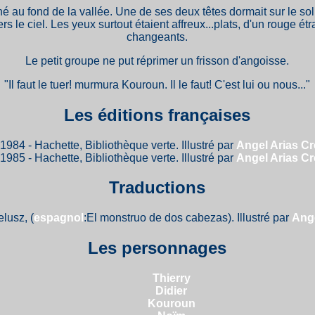
hé au fond de la vallée. Une de ses deux têtes dormait sur le sol 
s le ciel. Les yeux surtout étaient affreux...plats, d'un rouge ét
changeants.
Le petit groupe ne put réprimer un frisson d'angoisse.
"Il faut le tuer! murmura Kouroun. Il le faut! C'est lui ou nous..."
Les éditions françaises
1984 - Hachette, Bibliothèque verte. Illustré par
Angel Arias C
1985 - Hachette, Bibliothèque verte. Illustré par
Angel Arias C
Traductions
lusz, (
espagnol
:El monstruo de dos cabezas). Illustré par
Ange
Les personnages
Thierry
Didier
Kouroun