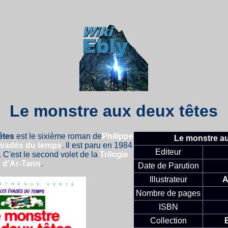
Le monstre aux deux têtes
êtes
est le sixième roman de
Philippe
Le monstre au
Évadés du temps
. Il est paru en 1984
Editeur
. C'est le second volet de la
Trilogie
d'Ar-Tann
.
Date de Parution
Illustrateur
A
Nombre de pages
ISBN
Collection