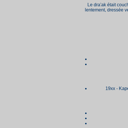
Le dra'ak était couc
lentement, dressée ver
19xx - Kape