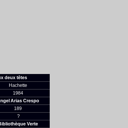
x deux têtes
Hachette
1984
ngel Arias Crespo
189
?
Bibliothèque Verte