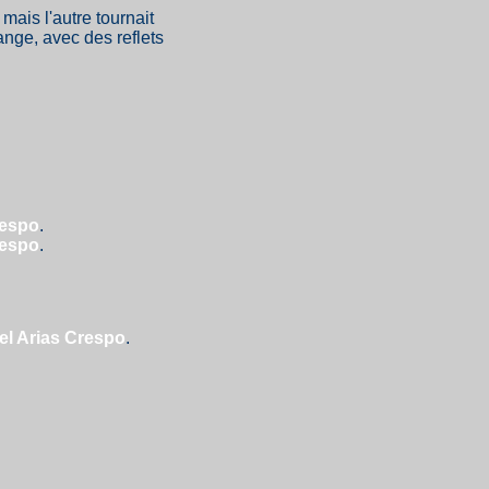
mais l'autre tournait
range, avec des reflets
respo
.
respo
.
l Arias Crespo
.