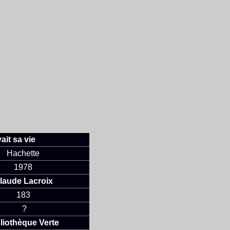
ait sa vie
Hachette
1978
laude Lacroix
183
?
liothèque Verte