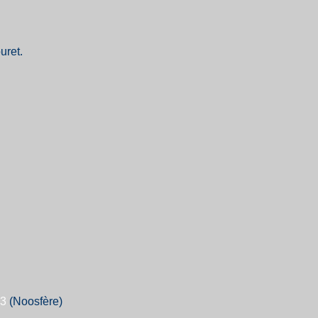
uret.
63
(Noosfère)