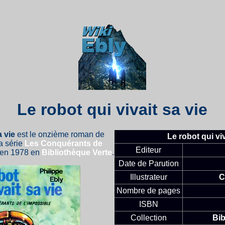
Le robot qui vivait sa vie
a vie
est le onzième roman de
Le robot qui viv
a série
Les Conquérants de
Editeur
ru en 1978 en
Bibliothèque Verte
.
Date de Parution
Illustrateur
C
Nombre de pages
ISBN
Collection
Bib