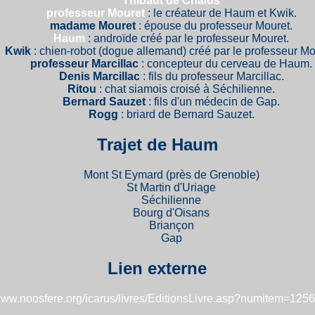
Thibaut de Châlus
professeur Mouret
: le créateur de Haum et Kwik.
madame Mouret
: épouse du professeur Mouret.
Haum
: androïde créé par le professeur Mouret.
Kwik
: chien-robot (dogue allemand) créé par le professeur Mo
professeur Marcillac
: concepteur du cerveau de Haum.
Denis Marcillac
: fils du professeur Marcillac.
Ritou
: chat siamois croisé à Séchilienne.
Bernard Sauzet
: fils d'un médecin de Gap.
Rogg
: briard de Bernard Sauzet.
Trajet de Haum
Mont St Eymard (près de Grenoble)
St Martin d'Uriage
Séchilienne
Bourg d'Oisans
Briançon
Gap
Lien externe
/www.noosfere.org/icarus/livres/EditionsLivre.asp?numitem=125