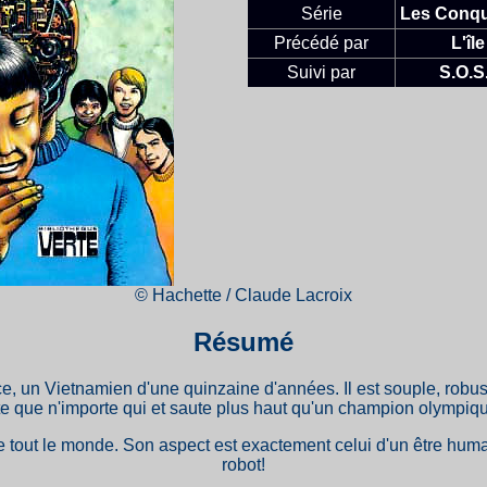
Série
Les Conqu
Précédé par
L'îl
Suivi par
S.O.S
© Hachette / Claude Lacroix
Résumé
 un Vietnamien d'une quinzaine d'années. Il est souple, robuste
te que n'importe qui et saute plus haut qu'un champion olympiq
me tout le monde. Son aspect est exactement celui d'un être huma
robot!