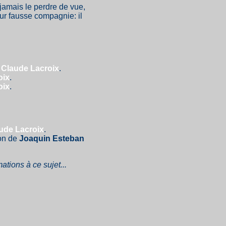
jamais le perdre de vue,
leur fausse compagnie: il
r
Claude Lacroix
.
oix
.
oix
.
ude Lacroix
.
ion de
Joaquin Esteban
ations à ce sujet...