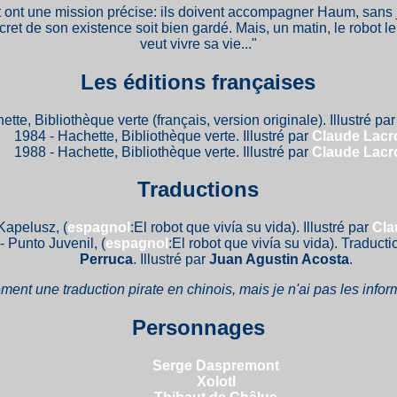
lt ont une mission précise: ils doivent accompagner Haum, sans 
ecret de son existence soit bien gardé. Mais, un matin, le robot 
veut vivre sa vie..."
Les éditions françaises
tte, Bibliothèque verte (français, version originale). Illustré pa
1984 - Hachette, Bibliothèque verte. Illustré par
Claude Lacr
1988 - Hachette, Bibliothèque verte. Illustré par
Claude Lacr
Traductions
Kapelusz, (
espagnol
:El robot que vivía su vida). Illustré par
Cla
- Punto Juvenil, (
espagnol
:El robot que vivía su vida). Traduct
Perruca
. Illustré par
Juan Agustin Acosta
.
ement une traduction pirate en chinois, mais je n'ai pas les inform
Personnages
Serge Daspremont
Xolotl