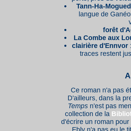
Tann-Ha-Mogue
langue de Ganéom
forêt d'
La Combe aux Lo
clairière d'Ennvor
:
traces restent jus
A
Ce roman n'a pas ét
D'ailleurs, dans la p
Temps
n'est pas ment
collection de la
Bibli
d'écrire un roman pour t
Ebly n'a pas eu le ti