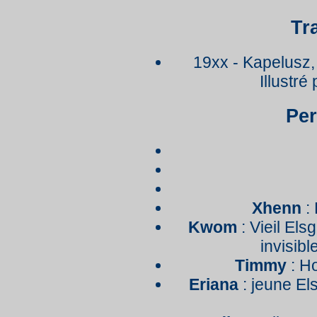
Tr
19xx - Kapelusz,
Illustré
Pe
Xhenn
: 
Kwom
: Vieil Els
invisibl
Timmy
: Ho
Eriana
: jeune El