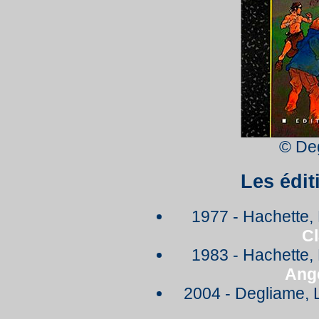
© De
Les édit
1977 - Hachette, B
C
1983 - Hachette, B
Ange
2004 - Degliame, 