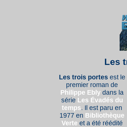
Les t
Les trois portes
est le
premier roman de
Philippe Ebly
dans la
série
Les Évadés du
temps
. Il est paru en
1977 en
Bibliothèque
Verte
et a été réédité