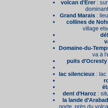
volcan d'Erer
: sur
dominant
Grand Marais
: lie
collines de Noh
village els
dé
v
Domaine-du-Temps
va à l
puits d'Ocresty
lac silencieux
: lac
r
ét
dent d'Haroz
: sit
la lande d'Araba
porte, près du volca