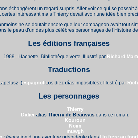
ns échangèrent un regard surpris. Aller voir ce qui se passait à
certes intéressant mais Thierry devait avoir une idée bien précis
anmoins ne se doutait encore que leur compagnon avait tout si
ans le peau d'un des plus célèbres personnages de l'Histoire d
Les éditions françaises
1988 - Hachette, Bibliothèque verte. Illustré par
Richard Mart
Traductions
Kapelusz, (
espagnol
:Los diez días imposibles). Illustré par
Rich
Les personnages
Thierry
Didier
alias
Thierry de Beauvais
dans ce roman.
Kouroun
Noïm
muwgh
n
: évocation d'une aventure précédente dans
Un frère au fond