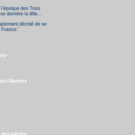
 l'époque des Trois
e derrière la tête...
mplement décidé de se
e France."
ens
.
ard Martens
.
 des siècles
.