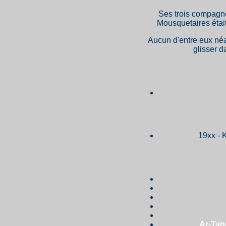
Ses trois compagno
Mousquetaires était 
Aucun d'entre eux né
glisser d
19xx - 
Ar-Tan