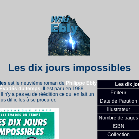
Les dix jours impossibles
les
est le neuvième roman de
Philippe Ebly
Les dix j
 Évadés du temps
. Il est paru en 1988
Editeur
. Il n'y a pas eu de réédition ce qui en fait un
us difficiles à se procurer.
Date de Parution
Illustrateur
Nombre de pages
ISBN
Collection